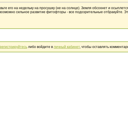
вьте его на недельку на просушку (не на солнце). Земля обсохнет и осыплетс
у возможно сильное развитие фитофторы - все подозрительные отбракуйте. 
регистрируйтесь
либо войдите в
личный кабинет
, чтобы оставлять комментар