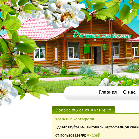
хранение картофеля
Здравствуйте,мы выкопали картофель,он очен
от пользователя:
Андрей