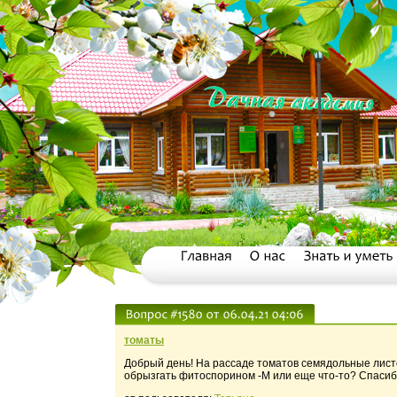
томаты
Добрый день! На рассаде томатов семядольные листо
обрызгать фитоспорином -М или еще что-то? Спасиб