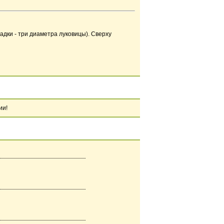
адки - три диаметра луковицы). Сверху
ии!