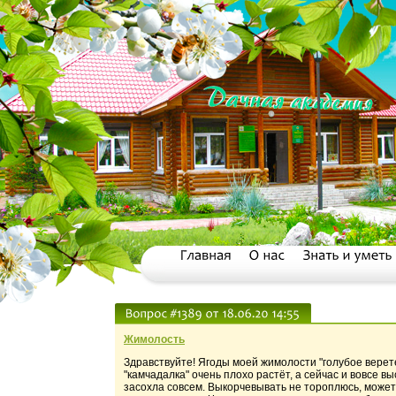
Жимолость
Здравствуйте! Ягоды моей жимолости "голубое верете
"камчадалка" очень плохо растёт, а сейчас и вовсе в
засохла совсем. Выкорчевывать не тороплюсь, может