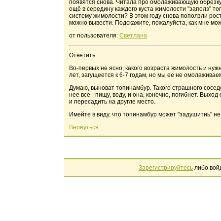
появятся снова. Читала про омолаживающую обрезку, 
ещё в середину каждого куста жимолости "заполз" т
систему жимолости? В этом году снова поползли рост
можно вывести. Подскажите, пожалуйста, как мне мо
от пользователя:
Светлана
Ответить:
Во-первых не ясно, какого возраста жимолость и ну
лет, загущеется к 6-7 годам, но мы ее не омолаживае
Думаю, выноват топинамбур. Такого страшного сосед
нее все - пищу, воду, и она, конечно, погибнет. Выхо
и пересадить на другле место.
Имейте в виду, что топинамбур может "задушитиь" не
Вернуться
Зарегистрируйтесь
либо вой