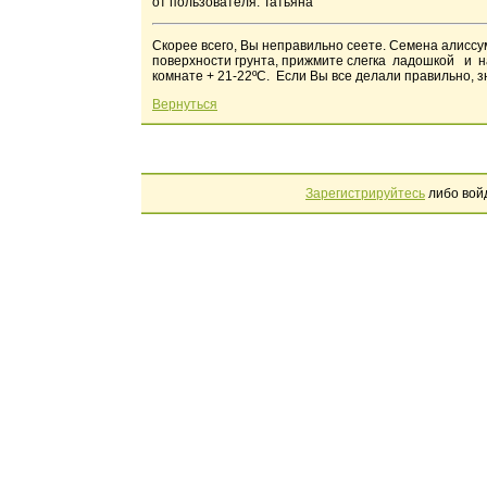
от пользователя: Татьяна
Скорее всего, Вы неправильно сеете. Семена алиссум
поверхности грунта, прижмите слегка ладошкой и на
комнате + 21-22ºС. Если Вы все делали правильно, з
Вернуться
Зарегистрируйтесь
либо вой