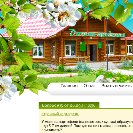
странный картофель
У меня на картофеле (на некоторых кустах) образую
- до 5-7 см длиной. Там, где на них глазки, прораста
принимать?