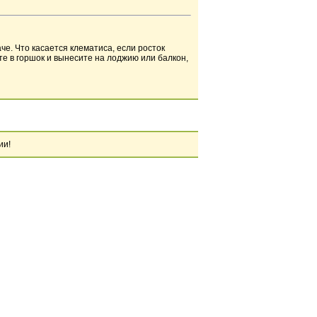
че. Что касается клематиса, если росток
те в горшок и вынесите на лоджию или балкон,
ии!