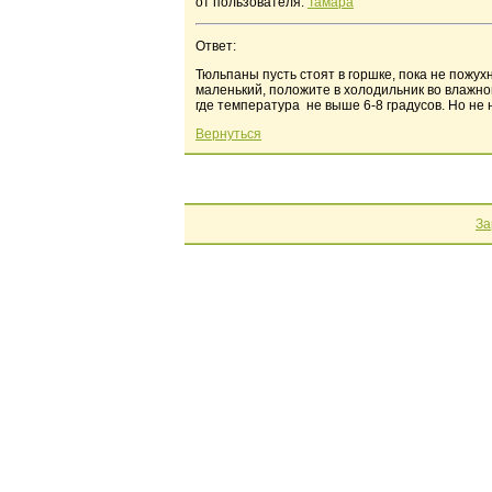
от пользователя:
Тамара
Ответ:
Тюльпаны пусть стоят в горшке, пока не пожухн
маленький, положите в холодильник во влажно
где температура не выше 6-8 градусов. Но не 
Вернуться
За