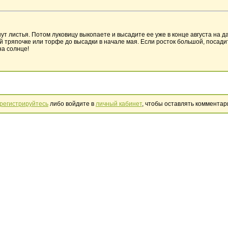
ут листья. Потом луковицу выкопаете и высадите ее уже в конце августа на да
й тряпочке или торфе до высадки в начале мая. Если росток большой, посади
на солнце!
регистрируйтесь
либо войдите в
личный кабинет
, чтобы оставлять комментар