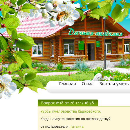
курсы пчеловодства Кашковского.
Когда начнутся занятия по пчеловодству?
от пользователя:
татьяна