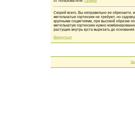
от пользователя:
Галина
Скорей всего, Вы неправильно ее обрезаете, 
метельчатые гортензии не требуют, но садово
крупными соцветиями, при высокой обрезке по
метельчатую гортензию нужно комбинированно –
растущие внутрь куста вырезать до основания.
Вернуться
За