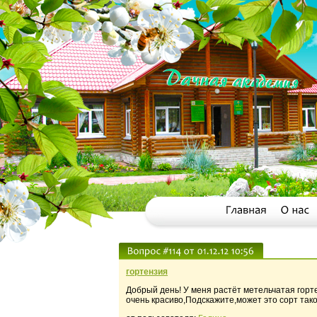
гортензия
Добрый день! У меня растёт метельчатая горте
очень красиво,Подскажите,может это сорт тако