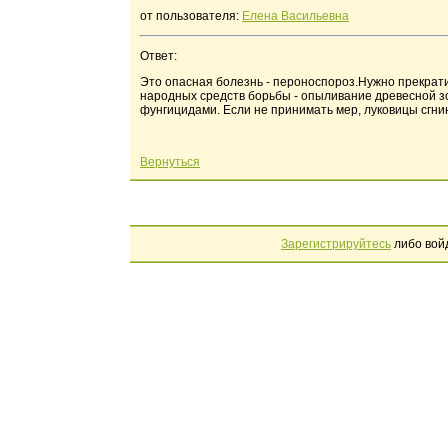
от пользователя:
Елена Васильевна
Ответ:
Это опасная болезнь - пероноспороз.Нужно прекратит
народных средств борьбы - опыливание древесной зо
фунгицидами. Если не принимать мер, луковицы сгни
Вернуться
Зарегистрируйтесь
либо вой