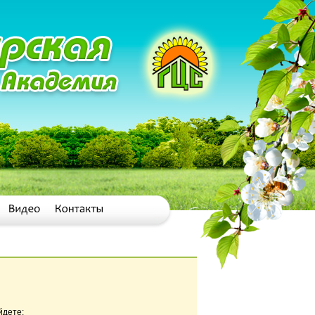
йдете: