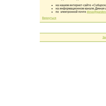
на нашем интернет-сайте
«Сибирска
на информационном канале
Дачная 
по электронной почте
titova
@
garde
Вернуться
За