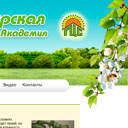
словиях.
дет яркий, но
ая влажность