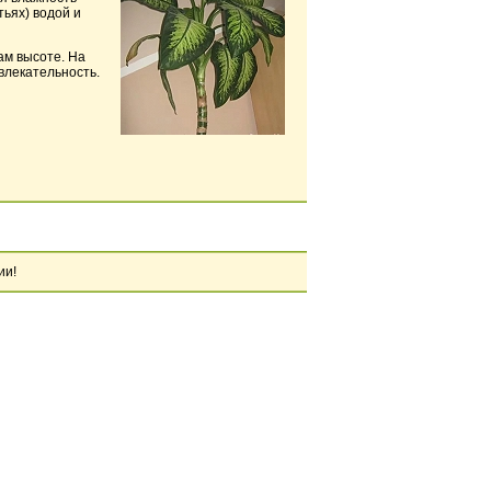
ьях) водой и
ам высоте. На
влекательность.
ии!