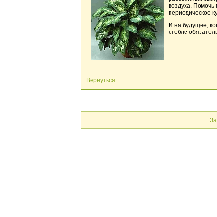
воздуха. Помочь
периодическое к
И на будущее, ко
стебле обязател
Вернуться
За