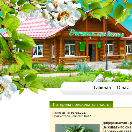
Размещено:
09.04.2017
Просмотров новости:
8287
Диффенбахия - р
Выживать-то она
рассеянный свет