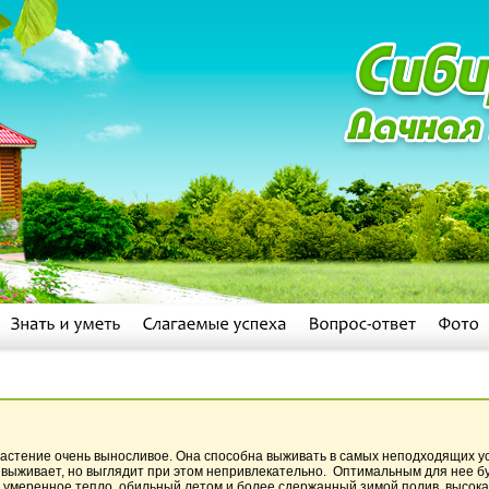
астение очень выносливое. Она способна выживать в самых неподходящих у
 выживает, но выглядит при этом непривлекательно. Оптимальным для нее бу
, умеренное тепло, обильный летом и более сдержанный зимой полив, высок