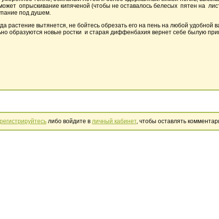
 может опрыскивание кипяченой (чтобы не оставалось белесых пятен на лист
упание под душем.
гда растение вытянется, не бойтесь обрезать его на пень на любой удобной в
ьно образуются новые ростки и старая диффенбахия вернет себе былую при
регистрируйтесь
либо войдите в
личный кабинет
, чтобы оставлять комментар