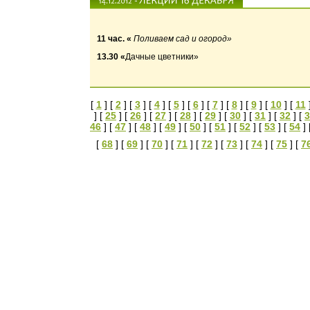
11 час.
«
Поливаем сад и огород»
13.30
«
Дачные цветники»
[
1
] [
2
] [
3
] [
4
] [
5
] [
6
] [
7
] [
8
] [
9
] [
10
] [
11
] [
25
] [
26
] [
27
] [
28
] [
29
] [
30
] [
31
] [
32
] [
3
46
] [
47
] [
48
] [
49
] [
50
] [
51
] [
52
] [
53
] [
54
] 
[
68
] [
69
] [
70
] [
71
] [
72
] [
73
] [
74
] [
75
] [
7