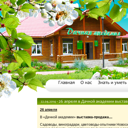
26 апреля
В «Дачной академии»
выставка-продажа....
Садоводы, виноградари, цветоводы-опытники Новосиб