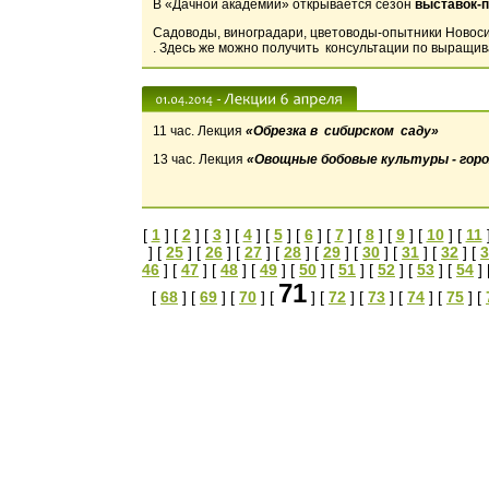
В «Дачной академии» открывается сезон
выставок-
Садоводы, виноградари, цветоводы-опытники Новоси
. Здесь же можно получить консультации по выращи
11 час. Лекция
«Обрезка в сибирском саду»
13 час. Лекция
«Овощные бобовые культуры - горо
[
1
] [
2
] [
3
] [
4
] [
5
] [
6
] [
7
] [
8
] [
9
] [
10
] [
11
] [
25
] [
26
] [
27
] [
28
] [
29
] [
30
] [
31
] [
32
] [
3
46
] [
47
] [
48
] [
49
] [
50
] [
51
] [
52
] [
53
] [
54
] 
71
[
68
] [
69
] [
70
] [
] [
72
] [
73
] [
74
] [
75
] [