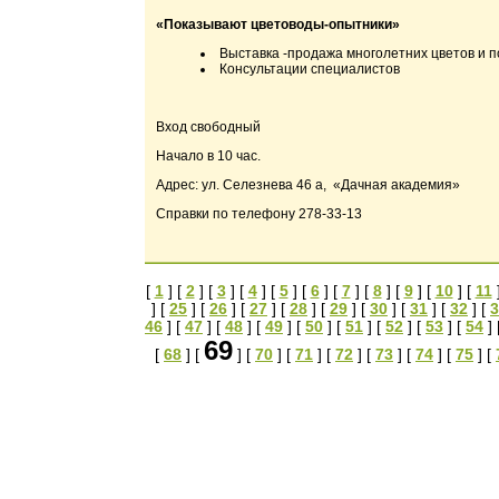
«Показывают цветоводы-опытники»
Выставка -продажа многолетних цветов и 
Консультации специалистов
Вход свободный
Начало в 10 час.
Адрес: ул. Селезнева 46 а, «Дачная академия»
Справки по телефону 278-33-13
[
1
] [
2
] [
3
] [
4
] [
5
] [
6
] [
7
] [
8
] [
9
] [
10
] [
11
] [
25
] [
26
] [
27
] [
28
] [
29
] [
30
] [
31
] [
32
] [
3
46
] [
47
] [
48
] [
49
] [
50
] [
51
] [
52
] [
53
] [
54
] 
69
[
68
] [
] [
70
] [
71
] [
72
] [
73
] [
74
] [
75
] [