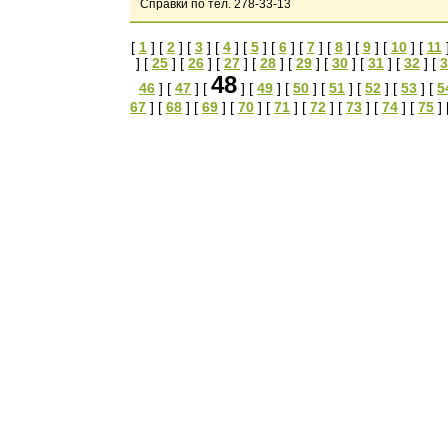
Справки по тел. 278-33-13
[
1
] [
2
] [
3
] [
4
] [
5
] [
6
] [
7
] [
8
] [
9
] [
10
] [
11
] [
25
] [
26
] [
27
] [
28
] [
29
] [
30
] [
31
] [
32
] [
3
48
46
] [
47
] [
] [
49
] [
50
] [
51
] [
52
] [
53
] [
5
67
] [
68
] [
69
] [
70
] [
71
] [
72
] [
73
] [
74
] [
75
] 