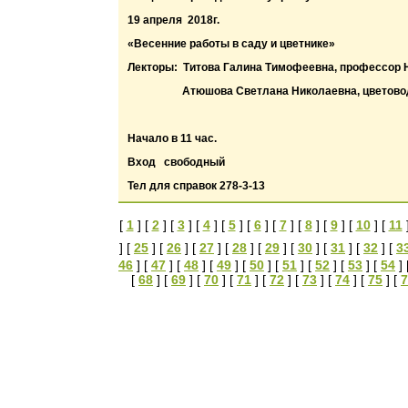
19 апреля 2018г.
«Весенние работы в саду и цветнике»
Лекторы: Титова Галина Тимофеевна, профессор 
Атюшова Светлана Николаевна, цветовод
Начало в 11 час.
Вход свободный
Тел для справок 278-3-13
[
1
] [
2
] [
3
] [
4
] [
5
] [
6
] [
7
] [
8
] [
9
] [
10
] [
11
] [
25
] [
26
] [
27
] [
28
] [
29
] [
30
] [
31
] [
32
] [
3
46
] [
47
] [
48
] [
49
] [
50
] [
51
] [
52
] [
53
] [
54
] 
[
68
] [
69
] [
70
] [
71
] [
72
] [
73
] [
74
] [
75
] [
7