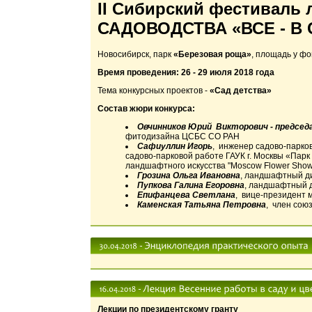
II Сибирский фестиваль
САДОВОДСТВА «ВСЕ - В 
Новосибирск, парк
«Березовая роща»
, площадь у ф
Время проведения: 26 - 29 июля 2018 года
Тема конкурсных проектов -
«Сад детства»
Состав жюри конкурса:
Овчинников Юрий Викторович - предсе
фитодизайна ЦСБС СО РАН
Сафиуллин Игорь
, инженер садово-парков
садово-парковой работе ГАУК г. Москвы «Парк 
ландшафтного искусства "Moscow Flower Show
Грозина Ольга Ивановна
, ландшафтный д
Пупкова Галина Егоровна
, ландшафтный д
Епифанцева Светлана
, вице-президент
Каменская Татьяна Петровна
, член сою
Лекции по президентскому гранту