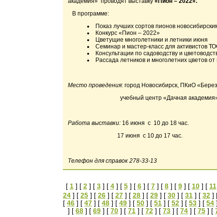
академия»
проводят выставку
«Пион – 2022».
В программе:
Показ лучших сортов пионов новосибирски
Конкурс «Пион – 2022»
Цветущие многолетники и летники июня
Семинар и мастер-класс для активистов Т
Консультации по садоводству и цветоводст
Рассада летников и многолетних цветов от
Место проведения:
город Новосибирск, ПКиО «Бере
учебный центр «Дачная академия
Работа выставки:
16 июня
с
10 до 18 час.
17 июня
с 10 до 17 час.
Телефон для справок 278-33-13
[
1
] [
2
] [
3
] [
4
] [
5
] [
6
] [
7
] [
8
] [
9
] [
10
] [
11
24
] [
25
] [
26
] [
27
] [
28
] [
29
] [
30
] [
31
] [
32
] 
[
46
] [
47
] [
48
] [
49
] [
50
] [
51
] [
52
] [
53
] [
54
] [
68
] [
69
] [
70
] [
71
] [
72
] [
73
] [
74
] [
75
] [