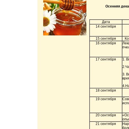
Осенняя дека
Дата
14 сентября
15 сентября
Ко
16 сентября
Лек
пче
17 сентября
1. 
2.Ч
3. 
вре
4.Н
18 сентября
19 сентября
Сов
исп
20 сентября
«Ос
опы
21 сентября
Нар
бол