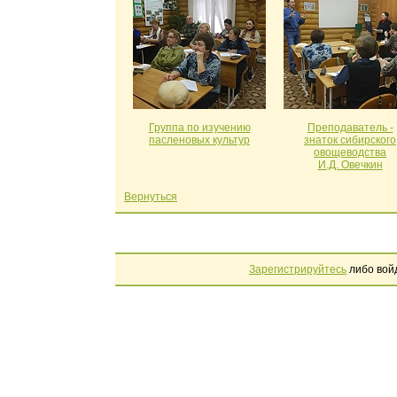
Группа по изучению
Преподаватель -
пасленовых культур
знаток сибирского
овощеводства
И.Д. Овечкин
Вернуться
Зарегистрируйтесь
либо вой