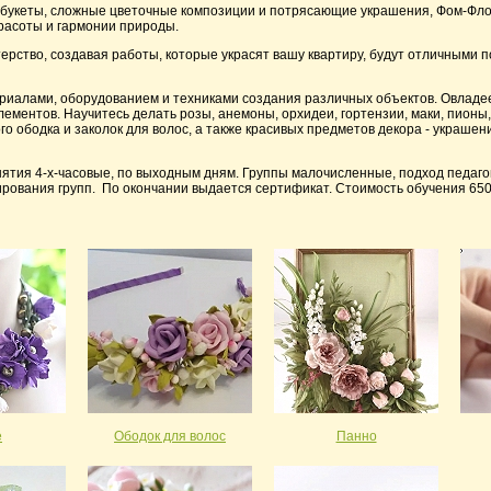
" букеты, сложные цветочные композиции и потрясающие украшения, Фом-Флор
красоты и гармонии природы.
ерство, создавая работы, которые украсят вашу квартиру, будут отличными 
ериалами, оборудованием и техниками создания различных объектов. Овладе
лементов. Научитесь делать розы, анемоны, орхидеи, гортензии, маки, пионы,
о ободка и заколок для волос, а также красивых предметов декора - украшен
анятия 4-х-часовые, по выходным дням. Группы малочисленные, подход педаго
рования групп. По окончании выдается сертификат. Стоимость обучения 650
е
Ободок для волос
Панно