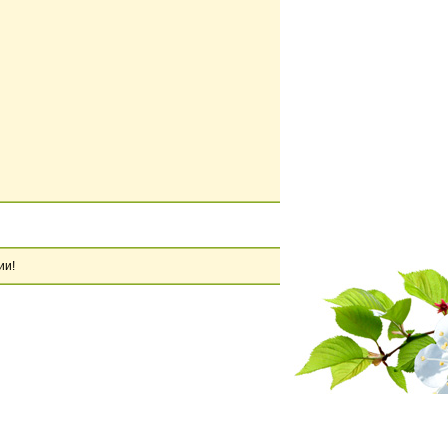
ии!
Адрес: 630112 г.Новосибирск, ул. Селезнева д.46а
Тел/факс: (383) 278-33-13