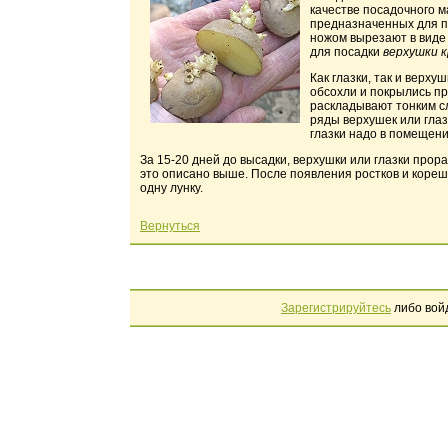
качестве посадочного 
предназначенных для п
ножом вырезают в виде 
для посадки
верхушки к
Как глазки, так и верх
обсохли и покрылись пр
раскладывают тонким сл
ряды верхушек или глаз
глазки надо в помещени
За 15-20 дней до высадки, верхушки или глазки прор
это описано выше. После появления ростков и корешк
одну лунку.
Вернуться
Зарегистрируйтесь
либо вой