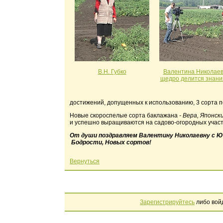
В.Н. Губко
Валентина Николае
щедро делится знан
достижений, допущенных к использованию, 3 сорта п
Новые скороспелые сорта баклажана
- Вера, Японск
и успешно выращиваются на садово-огородных участ
От души поздравляем Валентину Николаевну с Ю
Бодрости, Новых сортов!
Вернуться
Зарегистрируйтесь
либо вой