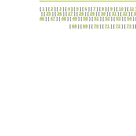
[
1
] [
2
] [
3
] [
4
] [
5
] [
6
] [
7
] [
8
] [
9
] [
10
] [
11
] [
25
] [
26
] [
27
] [
28
] [
29
] [
30
] [
31
] [
32
] [
3
46
] [
47
] [
48
] [
49
] [
50
] [
51
] [
52
] [
53
] [
54
] 
[
68
] [
69
] [
70
] [
71
] [
72
] [
73
] 