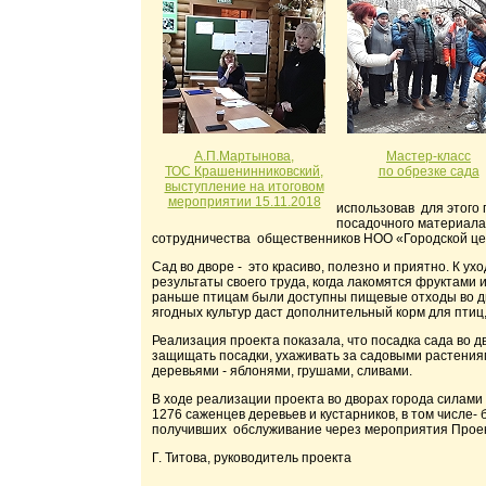
А.П.Мартынова,
Мастер-класс
ТОС Крашенинниковский,
по обрезке сада
выступление на итоговом
мероприятии 15.11.2018
использовав для этого 
посадочного материала.
сотрудничества общественников НОО «Городской цен
Сад во дворе - это красиво, полезно и приятно. К ух
результаты своего труда, когда лакомятся фруктами
раньше птицам были доступны пищевые отходы во дв
ягодных культур даст дополнительный корм для птиц,
Реализация проекта показала, что посадка сада во
защищать посадки, ухаживать за садовыми растени
деревьями - яблонями, грушами, сливами.
В ходе реализации проекта во дворах города силами
1276 саженцев деревьев и кустарников, в том числе-
получивших обслуживание через мероприятия Проекта
Г. Титова, руководитель проекта