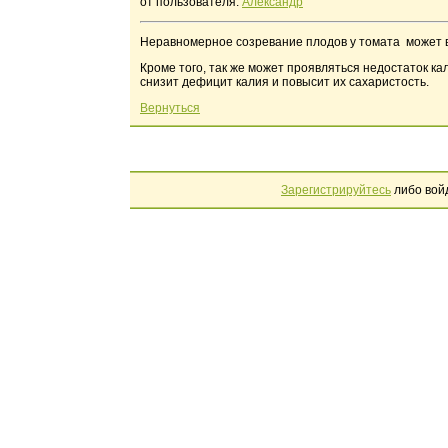
от пользователя:
Александр
Неравномерное созревание плодов у томата может 
Кроме того, так же может проявляться недостаток ка
снизит дефицит калия и повысит их сахаристость.
Вернуться
Зарегистрируйтесь
либо вой