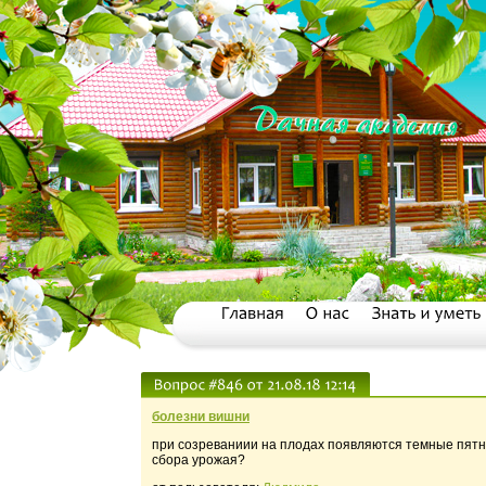
болезни вишни
при созреваниии на плодах появляются темные пятн
сбора урожая?