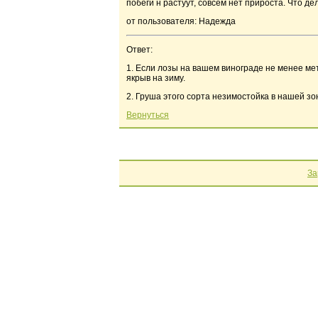
побеги н растуут, совсем нет прироста. Что д
от пользователя: Надежда
Ответ:
1. Если лозы на вашем винограде не менее мет
якрыв на зиму.
2. Груша этого сорта незимостойка в нашей з
Вернуться
За