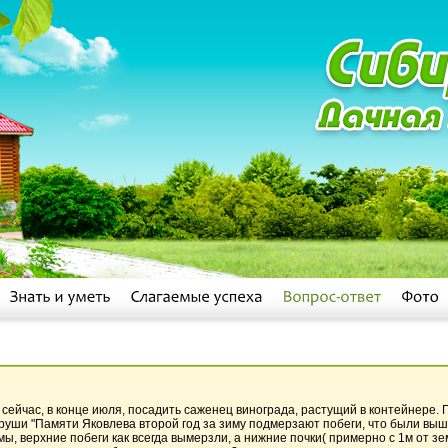
 сейчас, в конце июля, посадить саженец винограда, растущий в контейнере. 
груши "Памяти Яковлева второй год за зиму подмерзают побеги, что были выш
мы, верхние побеги как всегда вымерзли, а нижние почки( примерно с 1м от зе