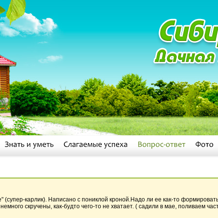
 (супер-карлик). Написано с пониклой кроной.Надо ли ее как-то формировать
немного скручены, как-будто чего-то не хватает. ( садили в мае, поливаем част