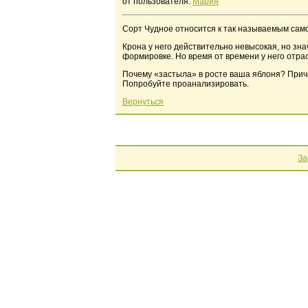
от пользователя:
Мария
Сорт Чудное относится к так называемым сам
Крона у него действительно невысокая, но зна
формировке. Но время от времени у него отра
Почему «застыла» в росте ваша яблоня? Причи
Попробуйте проанализировать.
Вернуться
За