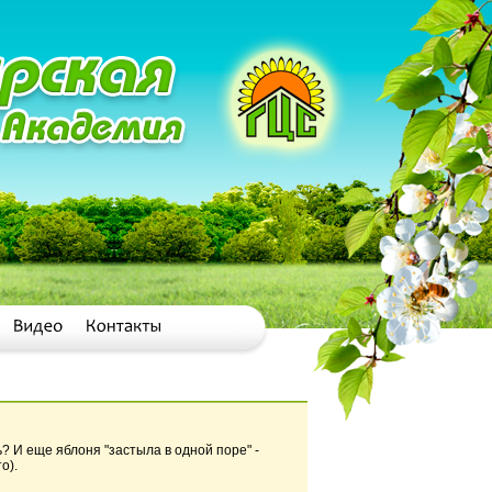
? И еще яблоня "застыла в одной поре" -
о).