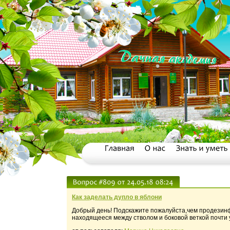
Как заделать дупло в яблони
Добрый день! Подскажите пожалуйста,чем продезинфи
находящееся между стволом и боковой веткой почти у