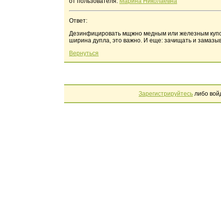
от пользователя:
Марина Николаевна
Ответ:
Дезинфицировать мщжно медным или железным купоро
ширина дупла, это важно. И еще: зачищать и замазыва
Вернуться
Зарегистрируйтесь
либо вой