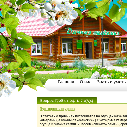
Пустоцветы огурцов
В статьях о причинах пустоцветов на огурцах называю
камерами), а нужны от «женских» ( с четырьмя камера
огурца и значит семян. 2. посев «свежих» семян ( ср