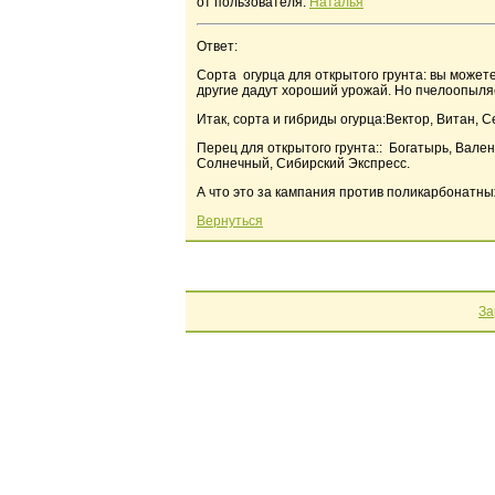
от пользователя:
Наталья
Ответ:
Сорта огурца для открытого грунта: вы можете
другие дадут хороший урожай. Но пчелоопыля
Итак, сорта и гибриды огурца:Вектор, Витан, 
Перец для открытого грунта:: Богатырь, Вале
Солнечный, Сибирский Экспресс.
А что это за кампания против поликарбонатны
Вернуться
За