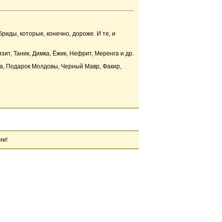
иды, которые, конечно, дороже. И те, и
ит, Таник, Димка, Ёжик, Нефрит, Меренга и др.
ка, Подарок Молдовы, Черный Мавр, Факир,
ии!