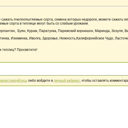
 сажать пчелоопытяемые сорта, семена которых недороги, можете сажать гибр
емые сорта в теплице могут быть со слабым урожаем.
Серпантин, Буян, Кураж, Паратунка, Парижский корнишон, Маринда, Зозуля, Виз
нтинка, Изюминка, Иволга, Здоровье, Нежность,Калифорнийское Чудо, Ласточ
х теплиц? Просветите!
регистрируйтесь
либо войдите в
личный кабинет
, чтобы оставлять комментар