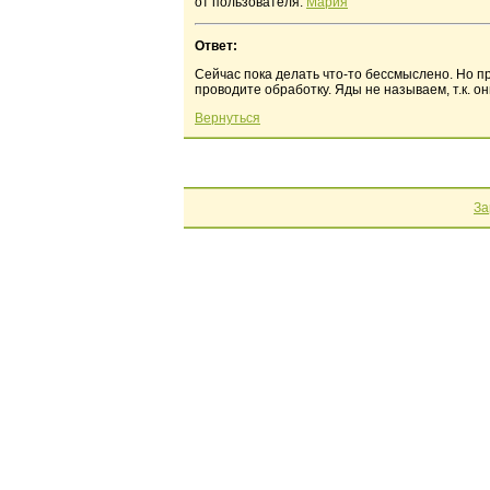
от пользователя:
Мария
Ответ:
Сейчас пока делать что-то бессмыслено. Но п
проводите обработку. Яды не называем, т.к. 
Вернуться
За