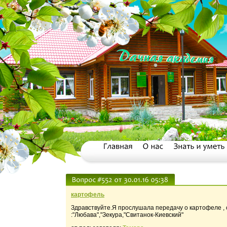
картофель
Здравствуйте.Я прослушала передачу о картофеле , 
:"Любава","Зекура,"Свитанок-Киевский"