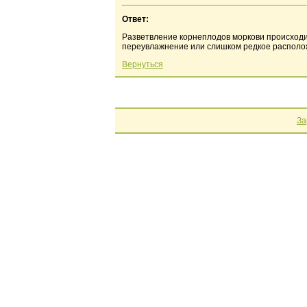
Ответ:
Разветвление корнеплодов моркови происходит
переувлажнение или слишком редкое располож
Вернуться
За