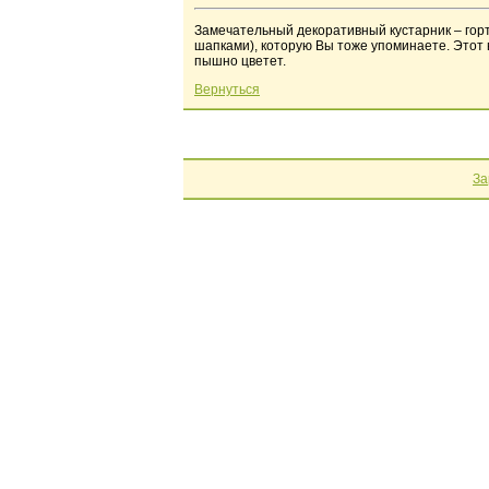
Замечательный декоративный кустарник – горт
шапками), которую Вы тоже упоминаете. Этот в
пышно цветет.
Вернуться
За