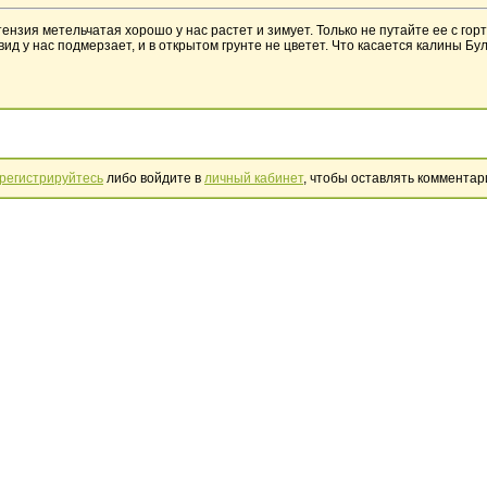
ензия метельчатая хорошо у нас растет и зимует. Только не путайте ее с го
ид у нас подмерзает, и в открытом грунте не цветет. Что касается калины Б
регистрируйтесь
либо войдите в
личный кабинет
, чтобы оставлять комментар