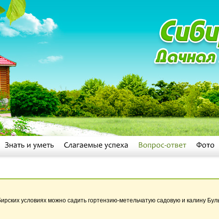
бирских условиях можно садить гортензию-метельчатую садовую и калину Бул