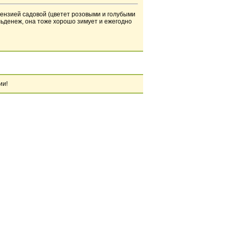
ртензией садовой (цветет розовыми и голубыми
ульденеж, она тоже хорошо зимует и ежегодно
ии!