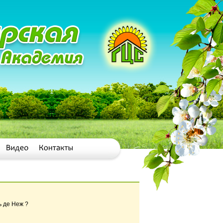
ь де Неж ?