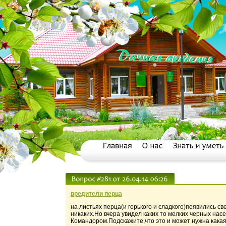
вредители перца
на листьях перца(и горького и сладкого)появились 
никаких.Но вчера увидел каких то мелких черных на
Командором.Подскажите,что это и может нужна кака