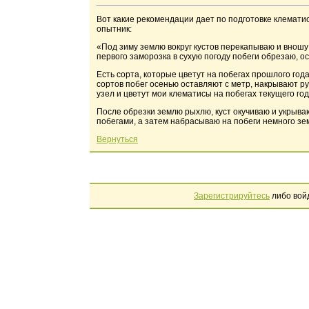
Вот какие рекомендации дает по подготовке клемати
опытник:
«Под зиму землю вокруг кустов перекапываю и вношу п
первого заморозка в сухую погоду побеги обрезаю, ос
Есть сорта, которые цветут на побегах прошлого год
сортов побег осенью оставляют с метр, накрывают р
узел и цветут мои клематисы на побегах текущего год
После обрезки землю рыхлю, куст окучиваю и укрыва
побегами, а затем набрасываю на побеги немного зем
Вернуться
Зарегистрируйтесь
либо вой