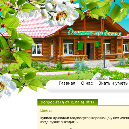
Цветы
Купила луковички гладиолусов.Корешки (а у них именн
когда лучше высадить?