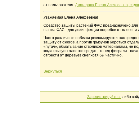
от пользователя:
Джагарова Елена Алексеевна, садо
Уважаемая Елена Алексеевна!
Средство защиты растений ФАС предназначено для б
шашка ФАС - для дезинфекции погребов от плесени и
Часто различные побелки рекламируются как средств
защиту от ожогов, а против грызунов бороться отде
«пугач», обматывание стволиков материалами, не по
когда грызуны злостно вредят - конец февраля - нача
отгрести от деревьев снег хотя бы частично.
Вернуться
Зарегистрируйтесь
либо вой