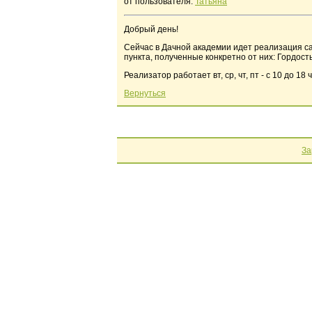
от пользователя:
Татьяна
Добрый день!
Сейчас в Дачной академии идет реализация са
пункта, полученные конкретно от них: Гордос
Реализатор работает вт, ср, чт, пт - с 10 до 18 ч
Вернуться
За