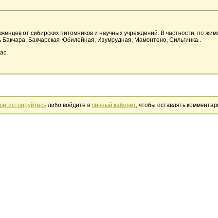
женцев от сибирских питомников и научных учреждений. В частности, по жимо
ть Бакчара, Бакчарская Юбилейная, Изумрудная, Мамонтено, Сильгинка..
ас.
регистрируйтесь
либо войдите в
личный кабинет
, чтобы оставлять комментар