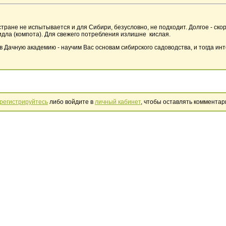
тране не испытывается и для Сибири, безусловно, не подходит. Долгое - ско
идла (компота). Для свежего потребления излишне кислая.
 Дачную академию - научим Вас основам сибирского садоводства, и тогда ин
регистрируйтесь
либо войдите в
личный кабинет
, чтобы оставлять комментар