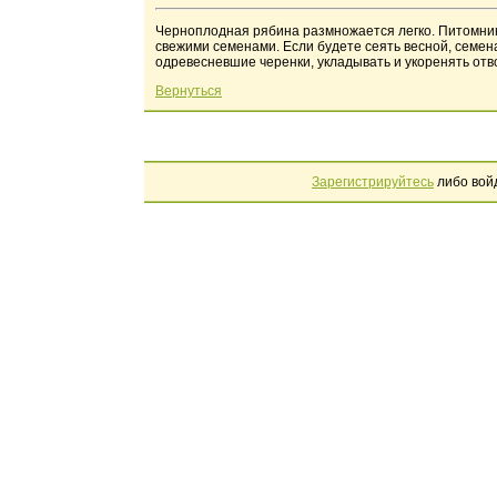
Черноплодная рябина размножается легко. Питомники
свежими семенами. Если будете сеять весной, семе
одревесневшие черенки, укладывать и укоренять отво
Вернуться
Зарегистрируйтесь
либо вой