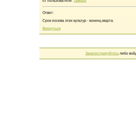
от пользователя:
Тамара
Ответ:
Срок посева этих культур - коненц марта.
Вернуться
Зарегистрируйтесь
либо вой