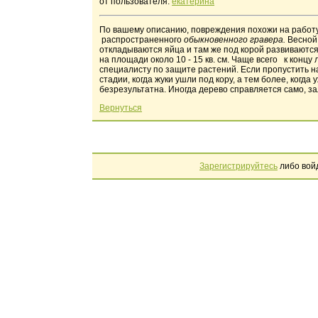
от пользователя:
екатерина
По вашему описанию, повреждения похожи на работу
распространенного
обыкновенного гравера.
Весной
откладываются яйца и там же под корой развиваются
на площади около 10 - 15 кв. см. Чаще всего к концу
специалисту по защите растений. Если пропустить н
стадии, когда жуки ушли под кору, а тем более, когд
безрезультатна. Иногда дерево справляется само, за
Вернуться
Зарегистрируйтесь
либо вой