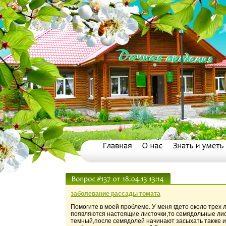
заболевание рассады томата
Помогите в моей проблеме. У меня гдето около трех 
появляются настоящие листочки,то семядольные лист
темный,после семядолей начинают засыхать также и 