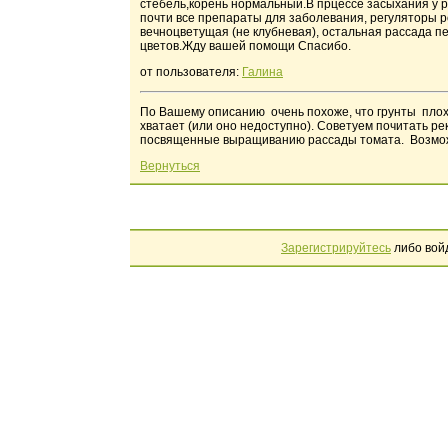
стебель,корень нормальный.В прцессе засыхания у р
почти все препараты для заболевания, регуляторы р
вечноцветущая (не клубневая), остальная рассада пе
цветов.Жду вашей помощи Спасибо.
от пользователя:
Галина
По Вашему описанию очень похоже, что грунты плохи
хватает (или оно недоступно). Советуем почитать р
посвященные выращиванию рассады томата. Возможн
Вернуться
Зарегистрируйтесь
либо вой