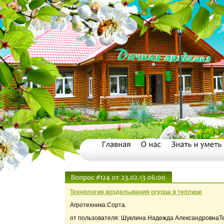
Технология возделывания огурца в теплице
Агротехника.Сорта.
от пользователя: Шуклина Надежда АлександровнаТ