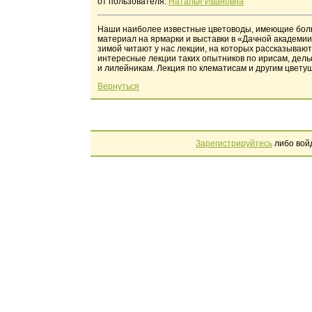
от пользователя:
Наталья Ивановна
Наши наиболее известные цветоводы, имеющие боль
материал на ярмарки и выставки в «Дачной академии»
зимой читают у нас лекции, на которых рассказывают
интересные лекции таких опытников по ирисам, дель
и лилейникам. Лекция по клематисам и другим цвету
Вернуться
Зарегистрируйтесь
либо вой