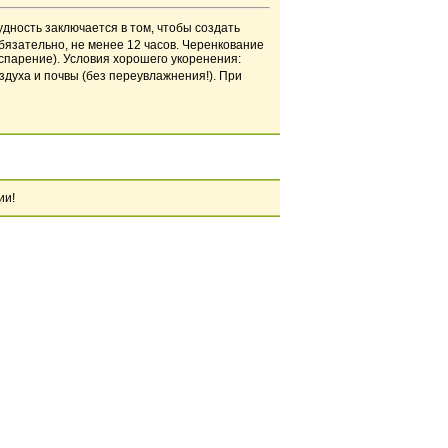
удность заключается в том, чтобы создать
обязательно, не менее 12 часов. Черенкование
спарение). Условия хорошего укоренения:
здуха и почвы (без переувлажнения!). При
ии!