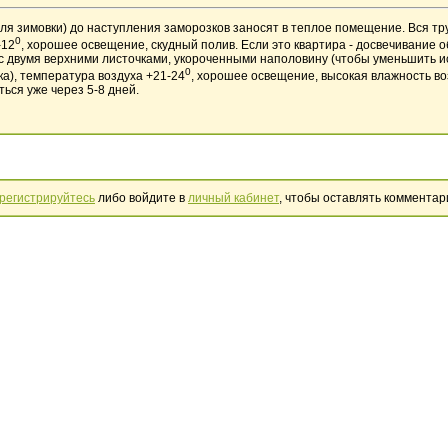
для зимовки) до наступления заморозков заносят в теплое помещение. Вся тр
0
-12
, хорошее освещение, скудный полив. Если это квартира - досвечивание 
с двумя верхними листочками, укороченными наполовину (чтобы уменьшить и
0
ка), температура воздуха +21-24
, хорошее освещение, высокая влажность во
ься уже через 5-8 дней.
регистрируйтесь
либо войдите в
личный кабинет
, чтобы оставлять комментар