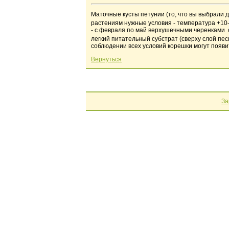
Маточные кусты петунии (то, что вы выбрали 
растениям нужные условия - температура +10
- с февраля по май верхушечными черенками 
легкий питательный субстрат (сверху слой пес
соблюдении всех условий корешки могут появит
Вернуться
За