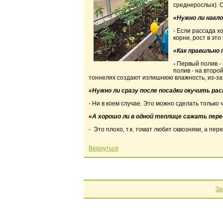
среднерослых). С
«Нужно ли накл
- Если рассада х
корни, рост в эт
«Как правильно
-
Первый полив - 
полив - на второ
тоннелях создают излишнюю влажность, из-за
«Нужно ли сразу после посадки окучить р
- Ни в коем случае. Это можно сделать только 
«А хорошо ли в одной теплице сажать пер
- Это плохо, т.к. томат любит сквозняки, а пе
Вернуться
За