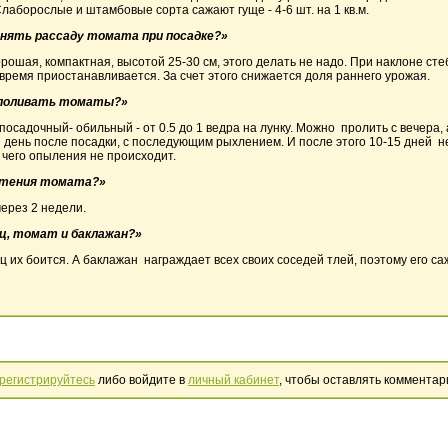
лаборослые и штамбовые сорта сажают гуще - 4-6 шт. на 1 кв.м.
онять рассаду томата при посадке?»
орошая, компактная, высотой 25-30 см, этого делать не надо. При наклоне 
о время приостанавливается. За счет этого снижается доля раннего урожая.
 поливать томаты?»
посадочный- обильный - от 0.5 до 1 ведра на лунку. Можно пролить с вечера,
й день после посадки, с последующим рыхлением. И после этого 10-15 дней н
 чего опыления не происходит.
астения томата?»
через 2 недели.
ец, томат и баклажан?»
рец их боится. А баклажан награждает всех своих соседей тлей, поэтому его с
регистрируйтесь
либо войдите в
личный кабинет
, чтобы оставлять комментар